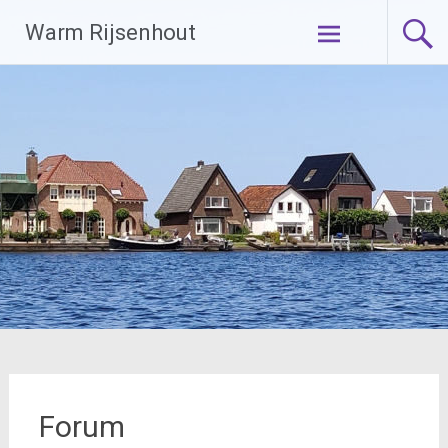
Ga
Warm Rijsenhout
naar
de
inhoud
Forum